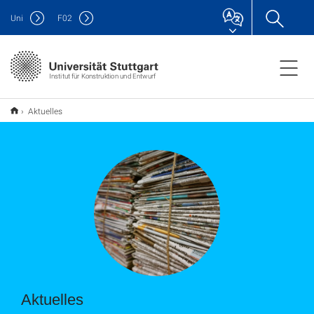
Uni
F
02
Institut für Konstruktion und Entwurf
Aktuelles
Aktuelles